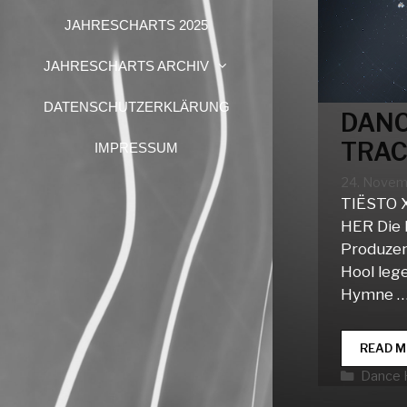
JAHRESCHARTS 2025
JAHRESCHARTS ARCHIV
DATENSCHUTZERKLÄRUNG
DANC
TRAC
IMPRESSUM
24. Novem
TIËSTO 
HER Die 
Produzen
Hool leg
Hymne 
READ M
Katego
Dance 