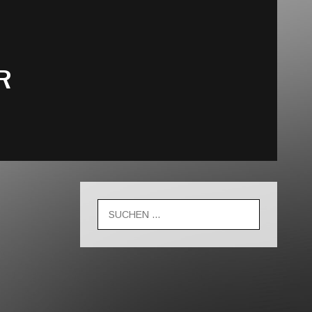
R
Suche
nach: