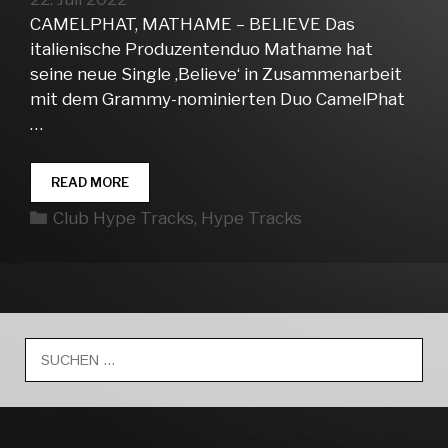
CAMELPHAT, MATHAME – BELIEVE Das
italienische Produzentenduo Mathame hat
seine neue Single ‚Believe‘ in Zusammenarbeit
mit dem Grammy-nominierten Duo CamelPhat
…
CLUB
READ MORE
HYPE
Kategorien
Club Hype Tracks
,
Hype Tracks
TRACKS
WEEK
29
Suche
nach: