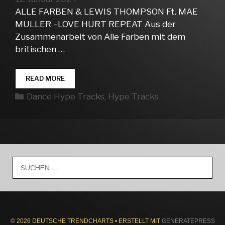
ALLE FARBEN & LEWIS THOMPSON Ft. MAE
MULLER –LOVE HURT REPEAT Aus der
Zusammenarbeit von Alle Farben mit dem
britischen …
DANCE
READ MORE
HYPE
Kategorien
Dance Hype Tracks
,
Hype Tracks
TRACKS
WEEK
03
Suche
nach:
© 2026 DEUTSCHE TRENDCHARTS
• ERSTELLT MIT
GENERATEPRESS