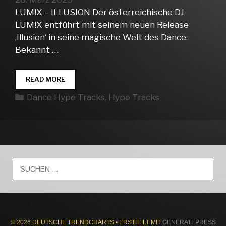
LUM!X – ILLUSION Der österreichische DJ
LUM!X entführt mit seinem neuen Release
‚Illusion‘ in seine magische Welt des Dance.
Bekannt …
DANCE
READ MORE
HYPE
Kategorien
Dance Hype Tracks
,
Hype Tracks
TRACKS
WEEK
13
Suche
nach:
© 2026 DEUTSCHE TRENDCHARTS
• ERSTELLT MIT
GENERATEPRESS