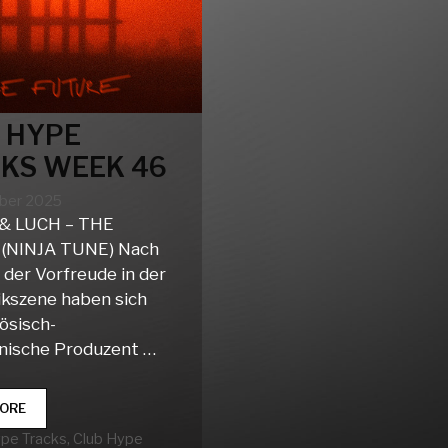
 HYPE
KS WEEK 46
ber 2025
& LUCH – THE
(NINJA TUNE) Nach
der Vorfreude in der
ikszene haben sich
ösisch-
nische Produzent …
CLUB
ORE
HYPE
rien
ype Tracks
,
Club Hype
TRACKS