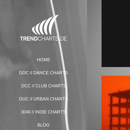
Zum
Inhalt
springen
HOME
DDC // DANCE CHARTS
DCC // CLUB CHARTS
DUC // URBAN CHARTS
ID40 // INDIE CHARTS
BLOG