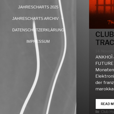
JAHRESCHARTS 2025
JAHRESCHARTS ARCHIV
DATENSCHUTZERKLÄRUNG
CLUB
TRAC
IMPRESSUM
14. Novem
ANKHOÏ 
FUTURE 
Monaten 
Elektron
der franz
marokka
READ M
Katego
Club H