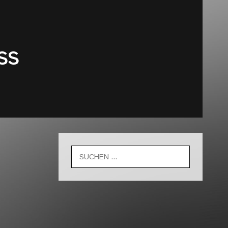
SS
Suche
nach: