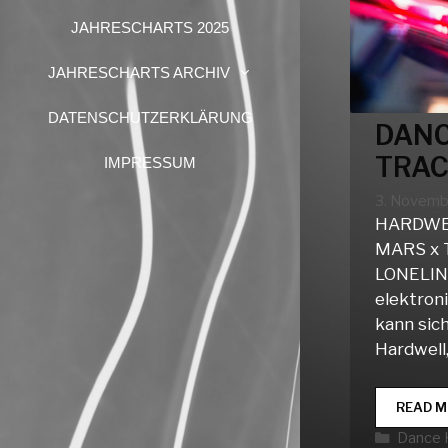
JAHRESCHARTS 2025
JAHRESCHARTS ARCHIV
DATENSCHUTZERKLÄRUNG
DANC
TRAC
IMPRESSUM
3. Novemb
HARDWEL
MARS x 
LONELIN
elektron
kann sic
Hardwell
READ M
Katego
Dance 