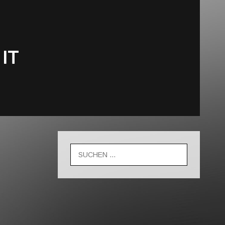
 IT
Suche
nach: