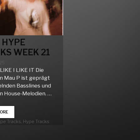
 HYPE
KS WEEK 21
025
LIKE I LIKE IT Die
n Mau P ist geprägt
elnden Basslines und
n House-Melodien. …
CLUB
ORE
HYPE
rien
ype Tracks
,
Hype Tracks
TRACKS
WEEK
21