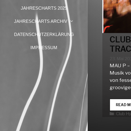
JAHRESCHARTS 2025
JAHRESCHARTS ARCHIV
DATENSCHUTZERKLÄRUNG
CLUB
TRAC
IMPRESSUM
23. Mai 2
MAU P – 
Musik vo
von fess
groovige
READ M
Katego
Club H