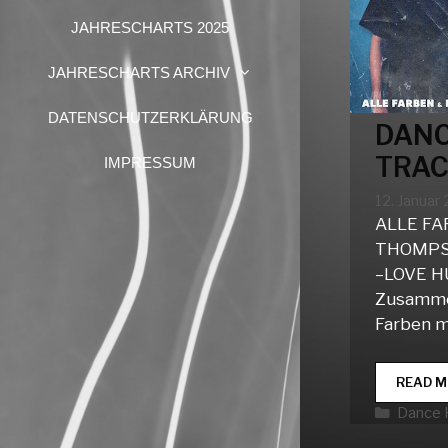
JAHRESCHARTS 2025
JAHRESCHARTS ARCHIV
DATENSCHUTZERKLÄRUNG
DANC
TRAC
IMPRESSUM
12. Januar
ALLE FA
THOMPS
–LOVE H
Zusammen
Farben m
READ M
Katego
Dance 