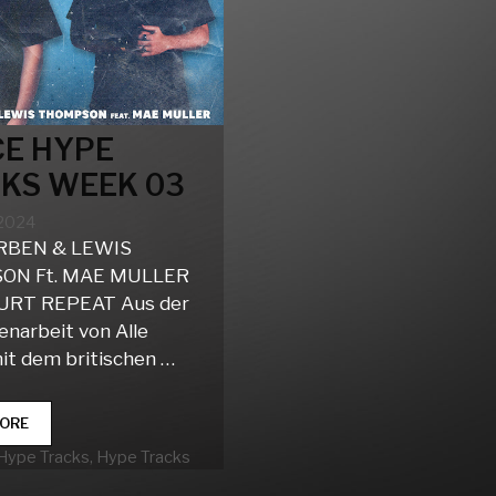
E HYPE
KS WEEK 03
 2024
RBEN & LEWIS
ON Ft. MAE MULLER
URT REPEAT Aus der
arbeit von Alle
it dem britischen …
DANCE
ORE
HYPE
rien
Hype Tracks
,
Hype Tracks
TRACKS
WEEK