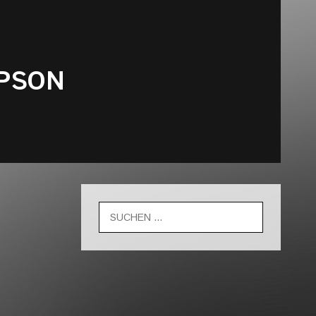
PSON
Suche
nach: