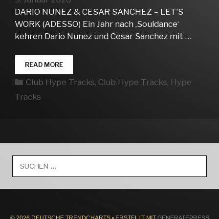
DARIO NUNEZ & CESAR SANCHEZ – LET’S
WORK (ADESSO) Ein Jahr nach ‚Souldance‘
kehren Dario Nunez und Cesar Sanchez mit …
CLUB
READ MORE
HYPE
Kategorien
Club Hype Tracks
,
Club Hype Tracks
,
Hype
TRACKS
WEEK
Tracks
02
Suche
nach:
© 2026 DEUTSCHE TRENDCHARTS
• ERSTELLT MIT
GENERATEPRESS