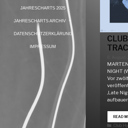
JAHRESCHARTS 2025
JAHRESCHARTS ARCHIV
DATENSCHUTZERKLÄRUNG
CLUB
TRAC
IMPRESSUM
8. August
MARTEN 
NIGHT 
Vor zwöl
veröffent
‚Late Ni
aufbauen
READ M
Katego
Club H