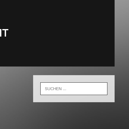
HT
Suche
nach: