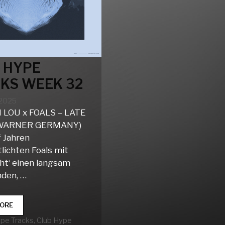
 HYPE
KS WEEK 32
 2025
LOU x FOALS – LATE
(WARNER GERMANY)
f Jahren
lichten Foals mit
ght‘ einen langsam
den, …
CLUB
ORE
HYPE
rien
ype Tracks
,
Club Hype
TRACKS