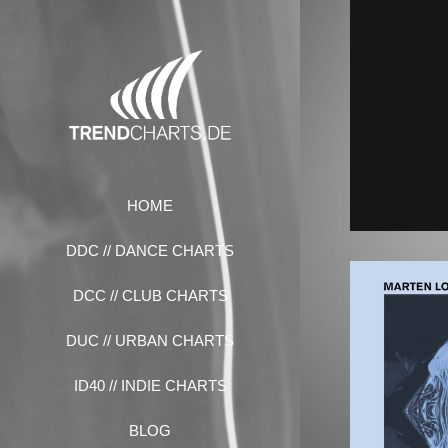
Zum
Inhalt
springen
HOME
DDC // DANCE CHARTS
DCC // CLUB CHARTS
DUC // URBAN CHARTS
ID40 // INDIE CHARTS
BLOG