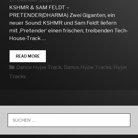
KSHMR & SAM FELDT –
PRETENDER(DHARMA) Zwei Giganten, ein
neuer Sound: KSHMR und Sam Feldt liefern
mit ‚Pretender‘ einen frischen, treibenden Tech-
House-Track …
DANCE
READ MORE
HYPE
Kategorien
Dance Hype Track
,
Dance Hype Tracks
,
Hype
TRACKS
WEEK
Tracks
42
Suche
nach: