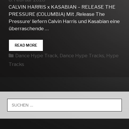
CALVIN HARRIS x KASABIAN – RELEASE THE
PRESSURE (COLUMBIA) Mit ‚Release The
Pressure‘ liefern Calvin Harris und Kasabian eine
überraschende …
DANCE
READ MORE
HYPE
Kategorien
Dance Hype Track
,
Dance Hype Tracks
,
Hype
TRACKS
WEEK
Tracks
06
Suche
nach: