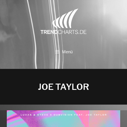
Zum
Inhalt
springen
Menü
JOE TAYLOR