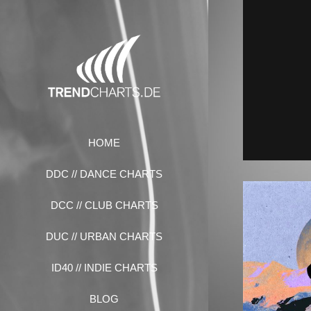
Zum
Inhalt
springen
HOME
DDC // DANCE CHARTS
DCC // CLUB CHARTS
DUC // URBAN CHARTS
ID40 // INDIE CHARTS
BLOG