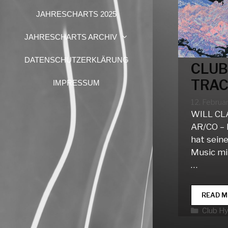
JAHRESCHARTS 2025
JAHRESCHARTS ARCHIV
DATENSCHUTZERKLÄRUNG
CLUB
TRAC
IMPRESSUM
12. Februa
WILL CL
AR/CO – 
hat seine
Music mi
…
READ M
Katego
Club H