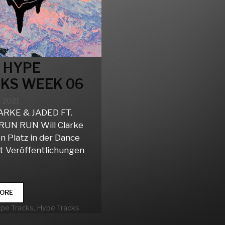
 HYPE
KS WEEK 06
r 2021
ARKE & JADED FT.
RUN RUN Will Clarke
n Platz in der Dance
t Veröffentlichungen
CLUB
ORE
HYPE
rien
ype Tracks
,
Hype Tracks
TRACKS
WEEK