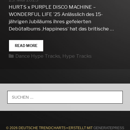
HURTS x PURPLE DISCO MACHINE –
WONDERFUL LIFE ’25 Anlässlich des 15-
jährigen Jubiläums ihres gefeierten
Debütalbums ‚Happiness‘ hat das britische …
DANCE
READ MORE
HYPE
Kategorien
Dance Hype Tracks
,
Hype Tracks
TRACKS
WEEK
21
Suche
nach:
© 2026 DEUTSCHE TRENDCHARTS
• ERSTELLT MIT
GENERATEPRESS