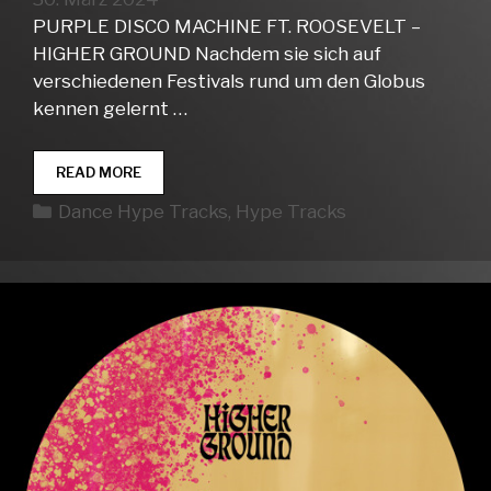
PURPLE DISCO MACHINE FT. ROOSEVELT –
HIGHER GROUND Nachdem sie sich auf
verschiedenen Festivals rund um den Globus
kennen gelernt …
DANCE
READ MORE
HYPE
Kategorien
Dance Hype Tracks
,
Hype Tracks
TRACKS
WEEK
14