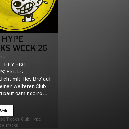
 HYPE
KS WEEK 26
026
 – HEY BRO
) Fideles
licht mit ‚Hey Bro‘ auf
einen weiteren Club
d baut damit seine …
CLUB
ORE
HYPE
rien
ype Tracks
,
Club Hype
TRACKS
pe Tracks
WEEK