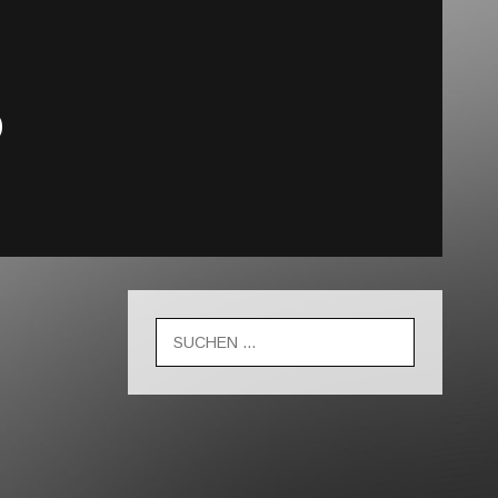
O
Suche
nach: