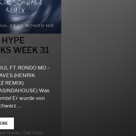
 HYPE
KS WEEK 31
 2025
UL FT. RONDO MO –
AVES (HENRIK
Z REMIX)
ASINDAHOUSE) Was
Remix! Er wurde von
chwarz …
CLUB
ORE
HYPE
rien
ype Tracks
,
Club Hype
TRACKS