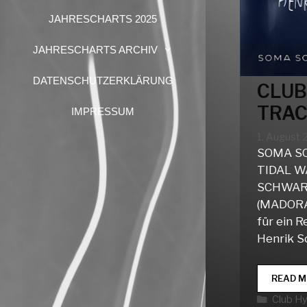
JAHRESCHARTS 2025
JAHRESCHARTS ARCHIV
DATENSCHUTZERKLÄRUNG
CLUB
TRAC
IMPRESSUM
1. August
SOMA SO
TIDAL W
SCHWAR
(MADOR
für ein 
Henrik S
READ M
Katego
Club H