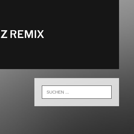
Z REMIX
Suche
nach: