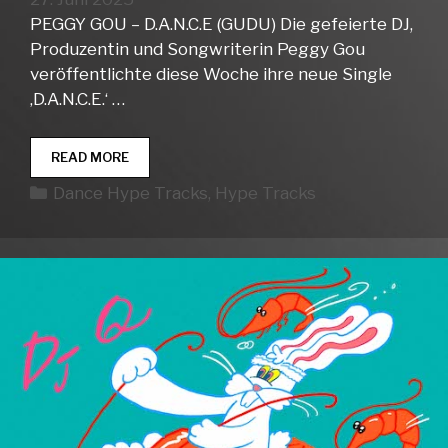
PEGGY GOU – D.A.N.C.E (GUDU) Die gefeierte DJ,
Produzentin und Songwriterin Peggy Gou
veröffentlichte diese Woche ihre neue Single
‚D.A.N.C.E.‘ …
DANCE
READ MORE
HYPE
Kategorien
Dance Hype Tracks
,
Hype Tracks
TRACKS
WEEK
26