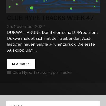
CLUB HYPE TRACKS WEEK 47
25. November 2022
DUKWA – PRUNE Der italienische DJ/Produzent
Dukwa meldet sich mit der treibenden, Acid-
lastigen neuen Single ‚Prune‘ zurück. Die erste
Auskopplung …
CLUB
READ MORE
HYPE
Kategorien
Club Hype Tracks
,
Hype Tracks
TRACKS
WEEK
47
Suche