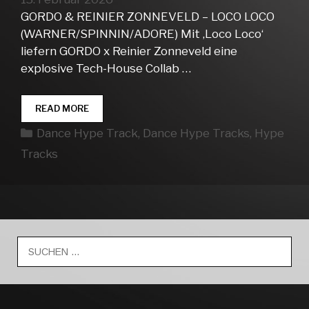
GORDO & REINIER ZONNEVELD – LOCO LOCO
(WARNER/SPINNIN/ADORE) Mit ‚Loco Loco‘
liefern GORDO x Reinier Zonneveld eine
explosive Tech-House Collab …
DANCE
READ MORE
HYPE
Kategorien
Dance Hype Track
,
Dance Hype Tracks
,
Hype
TRACKS
WEEK
Tracks
07
Suche
nach: