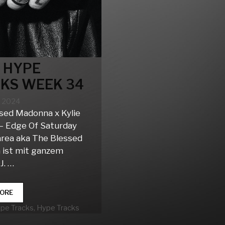
 HYPE
KS WEEK 34
t 2024
sed Madonna x Kylie
 Edge Of Saturday
rea aka The Blessed
ist mit ganzem
J. …
CLUB
ORE
HYPE
rien
ype Tracks
,
Hype Tracks
TRACKS
WEEK