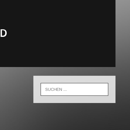
ED
Suche
nach: