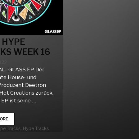
 HYPE
KS WEEK 16
2022
 – GLASS EP Der
nte House- und
Produzent Deetron
 Hot Creations zurück.
 EP ist seine …
CLUB
ORE
HYPE
rien
ype Tracks
,
Hype Tracks
TRACKS
WEEK