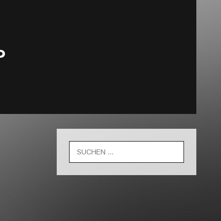
P
Suche
nach: