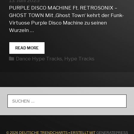
13. Juni 2025
PURPLE DISCO MACHINE Ft. RETROSONIX –
GHOST TOWN Mit ‚Ghost Town‘ kehrt der Funk-
Virtuose Purple Disco Machine zu seinen
Wurzeln …
DANCE
READ MORE
HYPE
Kategorien
Dance Hype Tracks
,
Hype Tracks
TRACKS
WEEK
24
Suche
nach:
© 2026 DEUTSCHE TRENDCHARTS
• ERSTELLT MIT
GENERATEPRESS