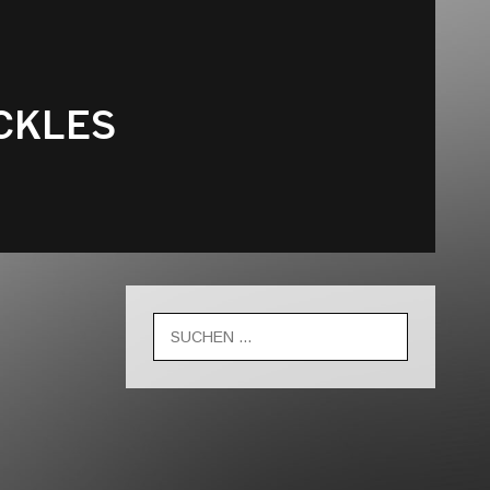
CKLES
Suche
nach: