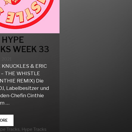
 HYPE
KS WEEK 33
t 2021
 KNUCKLES & ERIC
 – THE WHISTLE
INTHIE REMIX) Die
DJ, Labelbesitzer und
aden-Chefin Cinthie
um …
CLUB
ORE
HYPE
rien
ype Tracks
,
Hype Tracks
TRACKS