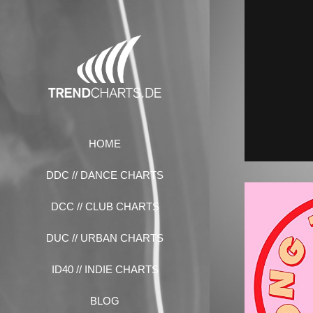
Zum
Inhalt
springen
HOME
DDC // DANCE CHARTS
DCC // CLUB CHARTS
DUC // URBAN CHARTS
ID40 // INDIE CHARTS
BLOG