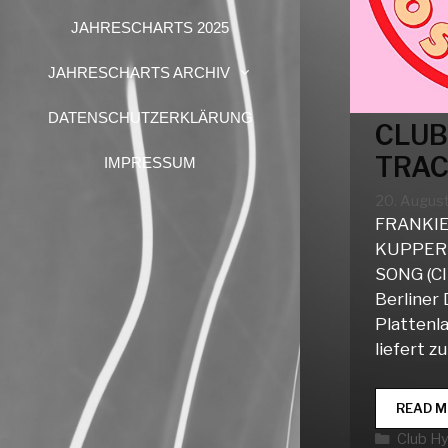
JAHRESCHARTS 2025
JAHRESCHARTS ARCHIV
DATENSCHUTZERKLÄRUNG
CLUB
TRAC
IMPRESSUM
20. Augus
FRANKIE
KUPPER
SONG (C
Berliner 
Plattenl
liefert z
READ M
Katego
Club H