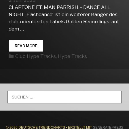
2. Juni 2023
CLAPTONE FT. MAN PARRISH – DANCE ALL
NIGHT ‚Flashdance‘ ist ein weiterer Banger des
club-orientierten Labels Golden Recordings, auf
dem …
CLUB
READ MORE
HYPE
Kategorien
Club Hype Tracks
,
Hype Tracks
TRACKS
WEEK
22
Suche
nach:
© 2026 DEUTSCHE TRENDCHARTS
• ERSTELLT MIT
GENERATEPRESS