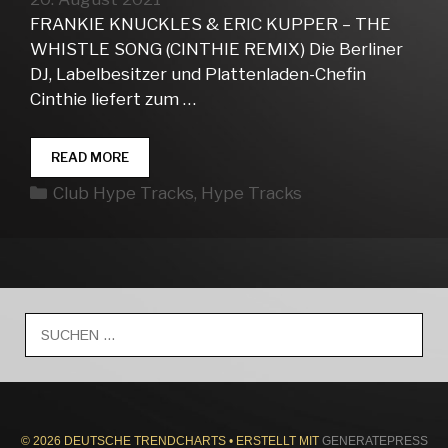
FRANKIE KNUCKLES & ERIC KUPPER – THE
WHISTLE SONG (CINTHIE REMIX) Die Berliner
DJ, Labelbesitzer und Plattenladen-Chefin
Cinthie liefert zum …
CLUB
READ MORE
HYPE
Kategorien
Club Hype Tracks
,
Hype Tracks
TRACKS
WEEK
33
Suche
nach:
© 2026 DEUTSCHE TRENDCHARTS
• ERSTELLT MIT
GENERATEPRESS