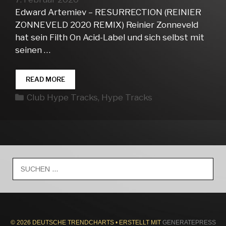
Edward Artemiev – RESURRECTION (REINIER
ZONNEVELD 2020 REMIX) Reinier Zonneveld
hat sein Filth On Acid-Label und sich selbst mit
seinen …
CLUB
READ MORE
HYPE
Kategorien
Club Hype Tracks
,
Hype Tracks
TRACKS
WEEK
06
Suche
nach:
© 2026 DEUTSCHE TRENDCHARTS
• ERSTELLT MIT
GENERATEPRESS