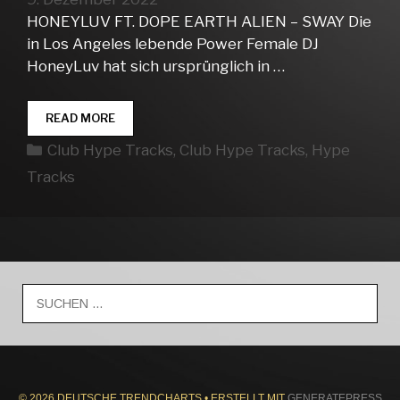
HONEYLUV FT. DOPE EARTH ALIEN – SWAY Die
in Los Angeles lebende Power Female DJ
HoneyLuv hat sich ursprünglich in …
CLUB
READ MORE
HYPE
Kategorien
Club Hype Tracks
,
Club Hype Tracks
,
Hype
TRACKS
WEEK
Tracks
49
Suche
nach:
© 2026 DEUTSCHE TRENDCHARTS
• ERSTELLT MIT
GENERATEPRESS