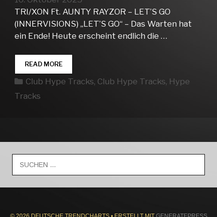
TRI/XON Ft. AUNTY RAYZOR – LET’S GO
(INNERVISIONS) „LET’S GO“ – Das Warten hat
ein Ende! Heute erscheint endlich die …
CLUB
READ MORE
HYPE
Kategorien
Club Hype Tracks
,
Club Hype Tracks
,
Hype
TRACKS
WEEK
Tracks
41
Suche
nach:
© 2026 DEUTSCHE TRENDCHARTS
• ERSTELLT MIT
GENERATEPRESS