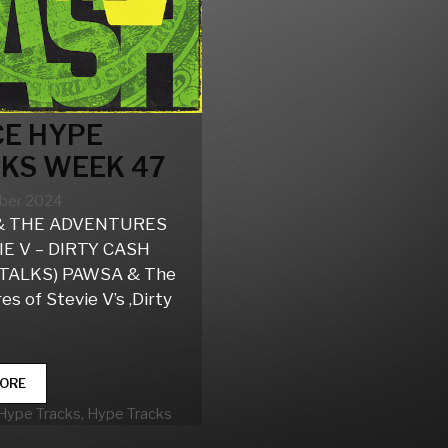
E HYPE
KS WEEK 47
ber 2024
& THE ADVENTURES
IE V – DIRTY CASH
TALKS) PAWSA & The
s of Stevie V’s ‚Dirty
DANCE
ORE
HYPE
rien
Hype Tracks
,
Hype Tracks
TRACKS
WEEK