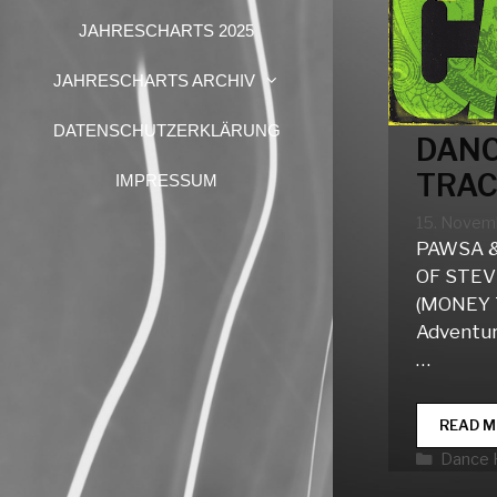
JAHRESCHARTS 2025
JAHRESCHARTS ARCHIV
DATENSCHUTZERKLÄRUNG
DANC
TRAC
IMPRESSUM
15. Novem
PAWSA 
OF STEV
(MONEY 
Adventure
…
READ M
Katego
Dance 