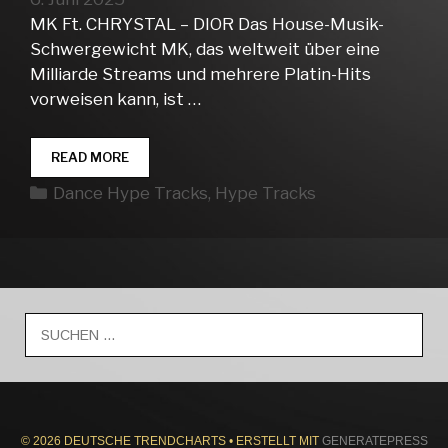
MK Ft. CHRYSTAL – DIOR Das House-Musik-
Schwergewicht MK, das weltweit über eine
Milliarde Streams und mehrere Platin-Hits
vorweisen kann, ist …
DANCE
READ MORE
HYPE
Kategorien
Dance Hype Tracks
,
Hype Tracks
TRACKS
WEEK
23
Suche
nach:
© 2026 DEUTSCHE TRENDCHARTS
• ERSTELLT MIT
GENERATEPRESS