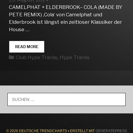
CAMELPHAT + ELDERBROOK– COLA (MADE BY
PETE REMIX) ‚Cola‘ von Camelphat und
Elderbrook ist längst ein zeitloser Klassiker der
House …
CLUB
READ MORE
HYPE
Kategorien
Club Hype Tracks
,
Hype Tracks
TRACKS
WEEK
35
Suche
nach:
© 2026 DEUTSCHE TRENDCHARTS
• ERSTELLT MIT
GENERATEPRESS