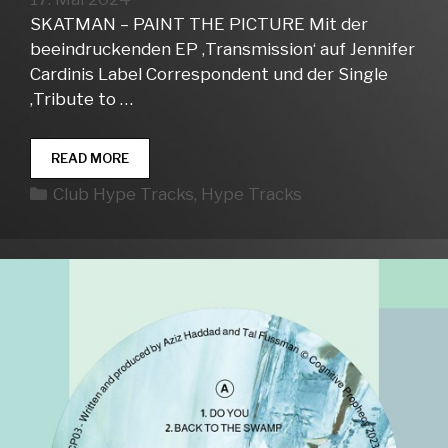
SKATMAN – PAINT THE PICTURE Mit der
beeindruckenden EP ‚Transmission‘ auf Jennifer
Cardinis Label Correspondent und der Single
‚Tribute to …
CLUB
READ MORE
HYPE
Kategorien
Club Hype Tracks
,
Hype Tracks
TRACKS
WEEK
21