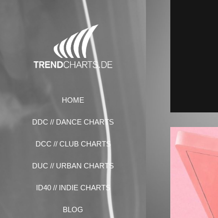
Zum
Inhalt
springen
HOME
DDC // DANCE CHARTS
DCC // CLUB CHARTS
DUC // URBAN CHARTS
ID40 // INDIE CHARTS
BLOG