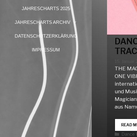
JAHRESCHARTS 2025
JAHRESCHARTS ARCHIV
DATENSCHUTZERKLÄRUNG
DANC
TRAC
IMPRESSUM
15. Januar
THE MAG
ONE VIB
internat
und Musi
Magician
aus Nam
READ M
Katego
Dance 