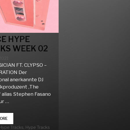
E HYPE
KS WEEK 02
 2021
ICIAN FT. CLYPSO –
RATION Der
ional anerkannte DJ
kproduzent ‚The
‘ alias Stephen Fasano
ur …
DANCE
ORE
HYPE
rien
Hype Tracks
,
Hype Tracks
TRACKS