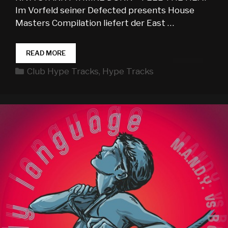
Im Vorfeld seiner Defected presents House
Masters Compilation liefert der East …
CLUB
READ MORE
HYPE
Kategorien
Club Hype Tracks
,
Hype Tracks
TRACKS
WEEK
15