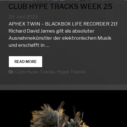
CLUB HYPE TRACKS WEEK 25
23. Juni 2023
APHEX TWIN – BLACKBOX LIFE RECORDER 21f
Richard David James gilt als absoluter
Ausnahmekünstler der elektronischen Musik
und erschafft in …
CLUB
READ MORE
HYPE
Kategorien
Club Hype Tracks
,
Hype Tracks
TRACKS
WEEK
25