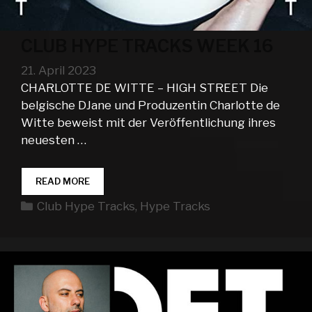
CLUB HYPE TRACKS WEEK 16
21. April 2023
CHARLOTTE DE WITTE – HIGH STREET Die
belgische DJane und Produzentin Charlotte de
Witte beweist mit der Veröffentlichung ihres
neuesten …
CLUB
READ MORE
HYPE
Kategorien
Club Hype Tracks
,
Hype Tracks
TRACKS
WEEK
16