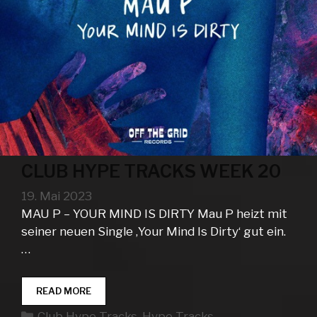
CLUB HYPE TRACKS WEEK 20
19. Mai 2023
MAU P – YOUR MIND IS DIRTY Mau P heizt mit
seiner neuen Single ‚Your Mind Is Dirty‘ gut ein.
…
CLUB
READ MORE
HYPE
Kategorien
Club Hype Tracks
,
Hype Tracks
TRACKS