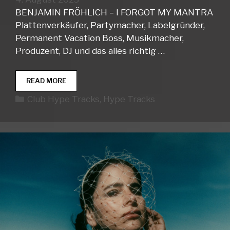
BENJAMIN FRÖHLICH – I FORGOT MY MANTRA
Plattenverkäufer, Partymacher, Labelgründer,
Permanent Vacation Boss, Musikmacher,
Produzent, DJ und das alles richtig …
CLUB
READ MORE
HYPE
Kategorien
Club Hype Tracks
,
Hype Tracks
TRACKS
WEEK
31