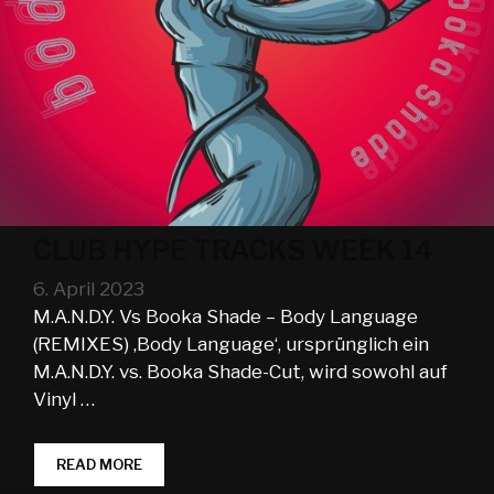
CLUB HYPE TRACKS WEEK 14
6. April 2023
M.A.N.D.Y. Vs Booka Shade – Body Language
(REMIXES) ‚Body Language‘, ursprünglich ein
M.A.N.D.Y. vs. Booka Shade-Cut, wird sowohl auf
Vinyl …
CLUB
READ MORE
HYPE