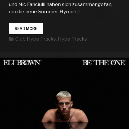
und Nic Fanciulli haben sich zusammengetan,
um die neue Sommer-Hymne ‚I …
CLUB
READ MORE
HYPE
Kategorien
Club Hype Tracks
,
Hype Tracks
TRACKS
WEEK
18