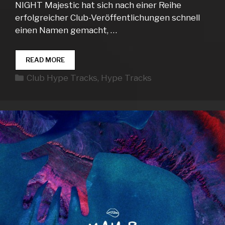
NIGHT Majestic hat sich nach einer Reihe
erfolgreicher Club-Veröffentlichungen schnell
einen Namen gemacht, …
CLUB
READ MORE
HYPE
Kategorien
Club Hype Tracks
,
Hype Tracks
TRACKS
WEEK
21