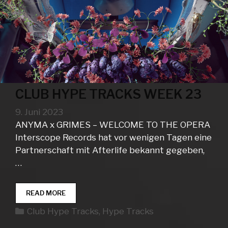
CLUB HYPE TRACKS WEEK 23
9. Juni 2023
ANYMA x GRIMES – WELCOME TO THE OPERA
Interscope Records hat vor wenigen Tagen eine
Partnerschaft mit Afterlife bekannt gegeben,
…
CLUB
READ MORE
HYPE
Kategorien
Club Hype Tracks
,
Hype Tracks
TRACKS
WEEK