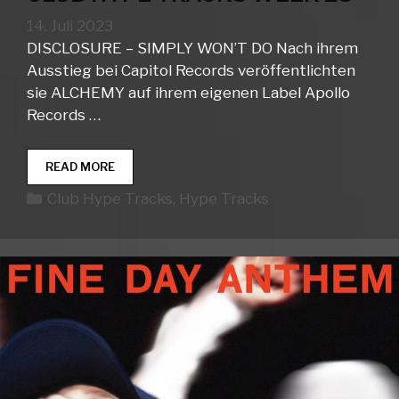
14. Juli 2023
DISCLOSURE – SIMPLY WON’T DO Nach ihrem
Ausstieg bei Capitol Records veröffentlichten
sie ALCHEMY auf ihrem eigenen Label Apollo
Records …
CLUB
READ MORE
HYPE
Kategorien
Club Hype Tracks
,
Hype Tracks
TRACKS
WEEK
28