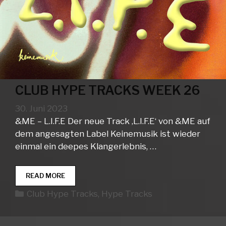
CLUB HYPE TRACKS WEEK 26
30. Juni 2023
&ME – L.I.F.E Der neue Track ‚L.I.F.E‘ von &ME auf
dem angesagten Label Keinemusik ist wieder
einmal ein deepes Klangerlebnis, …
CLUB
READ MORE
HYPE
Kategorien
Club Hype Tracks
,
Hype Tracks
TRACKS
WEEK
26