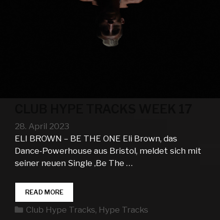
CLUB HYPE TRACKS WEEK 17
28. April 2023
ELI BROWN – BE THE ONE Eli Brown, das
Dance-Powerhouse aus Bristol, meldet sich mit
seiner neuen Single ‚Be The …
CLUB
READ MORE
HYPE
Kategorien
Club Hype Tracks
,
Hype Tracks
TRACKS
WEEK