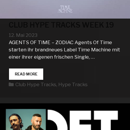
CLUB HYPE TRACKS WEEK 19
12. Mai 2023
AGENTS OF TIME – ZODIAC Agents Of Time
starten ihr brandneues Label Time Machine mit
einer ihrer eigenen frischen Single, …
CLUB
READ MORE
HYPE
Kategorien
Club Hype Tracks
,
Hype Tracks
TRACKS
WEEK
19