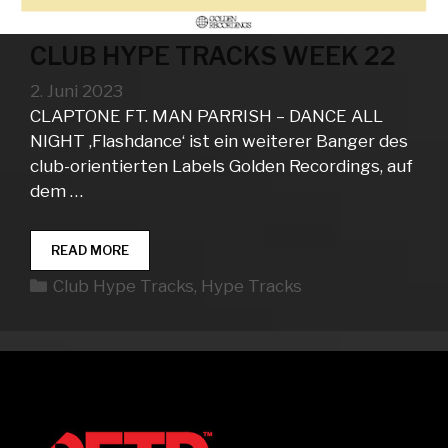
CLUB HYPE TRACKS WEEK 22
2. Juni 2023
CLAPTONE FT. MAN PARRISH – DANCE ALL
NIGHT ‚Flashdance‘ ist ein weiterer Banger des
club-orientierten Labels Golden Recordings, auf
dem …
CLUB
READ MORE
HYPE
Kategorien
Club Hype Tracks
,
Hype Tracks
TRACKS
WEEK
22