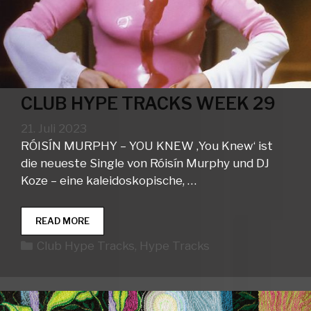
CLUB HYPE TRACKS WEEK 29
21. Juli 2023
RÓISÍN MURPHY – YOU KNEW ‚You Knew‘ ist
die neueste Single von Róisín Murphy und DJ
Koze – eine kaleidoskopische, …
CLUB
READ MORE
HYPE
Kategorien
Club Hype Tracks
,
Hype Tracks
TRACKS
WEEK
29