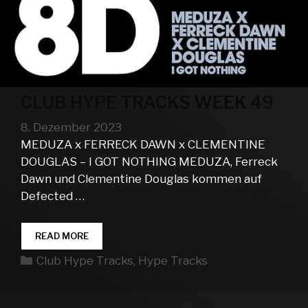
CLUB HYPE TRACKS WEEK 49
8. Dezember 2023
MEDUZA x FERRECK DAWN x CLEMENTINE
DOUGLAS – I GOT NOTHING MEDUZA, Ferreck
Dawn und Clementine Douglas kommen auf
Defected …
CLUB
READ MORE
HYPE
Kategorien
Club Hype Tracks
,
Hype Tracks
TRACKS
WEEK
49