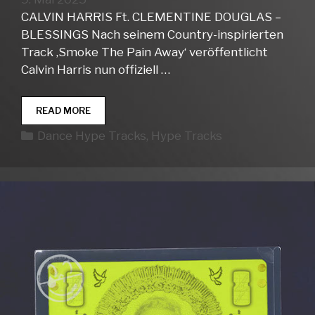
CALVIN HARRIS Ft. CLEMENTINE DOUGLAS –
BLESSINGS Nach seinem Country-inspirierten
Track ‚Smoke The Pain Away‘ veröffentlicht
Calvin Harris nun offiziell …
DANCE
READ MORE
HYPE
Kategorien
Dance Hype Tracks
,
Hype Tracks
TRACKS
WEEK
19