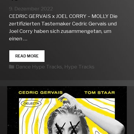
9. Dezember 2022
CEDRIC GERVAIS x JOEL CORRY – MOLLY Die
zertifizierten Tastemaker Cedric Gervais und
Joel Corry haben sich zusammengetan, um
einen …
DANCE
READ MORE
HYPE
Kategorien
Dance Hype Tracks
,
Hype Tracks
TRACKS
WEEK
49