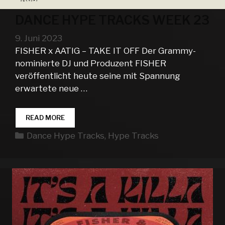
DANCE HYPE TRACKS WEEK 23
9. Juni 2023
FISHER x AATIG – TAKE IT OFF Der Grammy-
nominierte DJ und Produzent FISHER
veröffentlicht heute seine mit Spannung
erwartete neue …
DANCE
READ MORE
HYPE
Kategorien
Dance Hype Tracks
,
Hype Tracks
TRACKS
WEEK
23