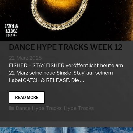
DANCE HYPE TRACKS WEEK 12
21. März 2025
FISHER – STAY FISHER veröffentlicht heute am
21. März seine neue Single ‚Stay‘ auf seinem
Label CATCH & RELEASE. Die …
DANCE
READ MORE
HYPE
Kategorien
Dance Hype Tracks
,
Hype Tracks
TRACKS
WEEK
12