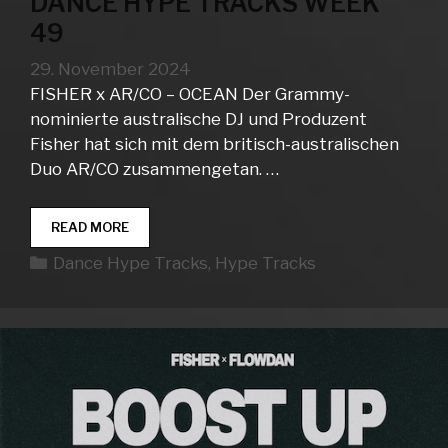
DANCE HYPE TRACKS WEEK
49
29. November 2024
FISHER x AR/CO – OCEAN Der Grammy-
nominierte australische DJ und Produzent
Fisher hat sich mit dem britisch-australischen
Duo AR/CO zusammengetan. …
DANCE
READ MORE
HYPE
Kategorien
Dance Hype Tracks
,
Hype Tracks
TRACKS
WEEK
49