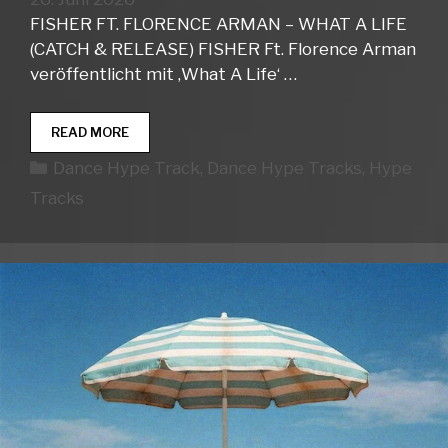
FISHER FT. FLORENCE ARMAN – WHAT A LIFE
(CATCH & RELEASE) FISHER Ft. Florence Arman
veröffentlicht mit ‚What A Life‘ …
DANCE
READ MORE
HYPE
Kategorien
Dance Hype Track
,
Dance Hype Tracks
,
Hype
TRACKS
WEEK
Tracks
26