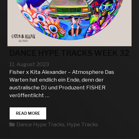
DANCE HYPE TRACKS WEEK 32
11. August 2023
Fisher x Kita Alexander – Atmosphere Das
Warten hat endlich ein Ende, denn der
australische DJ und Produzent FISHER
veröffentlicht …
DANCE
READ MORE
HYPE
Kategorien
Dance Hype Tracks
,
Hype Tracks
TRACKS
WEEK
32