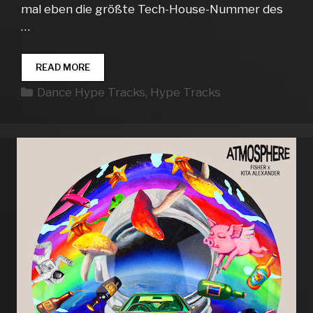
mal eben die größte Tech-House-Nummer des
…
DANCE
READ MORE
HYPE
Kategorien
Dance Hype Tracks
,
Hype Tracks
TRACKS
WEEK
33