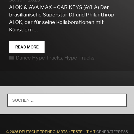
ALOK & AVA MAX – CAR KEYS (AYLA) Der
brasilianische Superstar-DJ und Philanthrop
ALOK, der für seine Kollaborationen mit
Künstlern …
DANCE
READ MORE
HYPE
Kategorien
Dance Hype Tracks
,
Hype Tracks
TRACKS
WEEK
26
Suche
nach:
© 2026 DEUTSCHE TRENDCHARTS
• ERSTELLT MIT
GENERATEPRESS