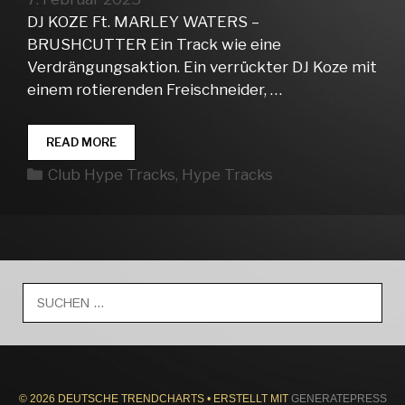
DJ KOZE Ft. MARLEY WATERS –
BRUSHCUTTER Ein Track wie eine
Verdrängungsaktion. Ein verrückter DJ Koze mit
einem rotierenden Freischneider, …
CLUB
READ MORE
HYPE
Kategorien
Club Hype Tracks
,
Hype Tracks
TRACKS
WEEK
06
Suche
nach:
© 2026 DEUTSCHE TRENDCHARTS
• ERSTELLT MIT
GENERATEPRESS