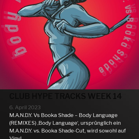
CLUB HYPE TRACKS WEEK 14
6. April 2023
M.A.N.D.Y. Vs Booka Shade – Body Language
(REMIXES) ‚Body Language‘, ursprünglich ein
M.A.N.D.Y. vs. Booka Shade-Cut, wird sowohl auf
Vinyl …