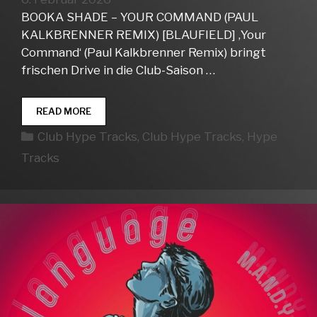
BOOKA SHADE – YOUR COMMAND (PAUL
KALKBRENNER REMIX) [BLAUFIELD] ‚Your
Command‘ (Paul Kalkbrenner Remix) bringt
frischen Drive in die Club-Saison …
CLUB
READ MORE
HYPE
Kategorien
Club Hype Tracks
,
Club Hype Tracks
,
Hype
TRACKS
WEEK
Tracks
06