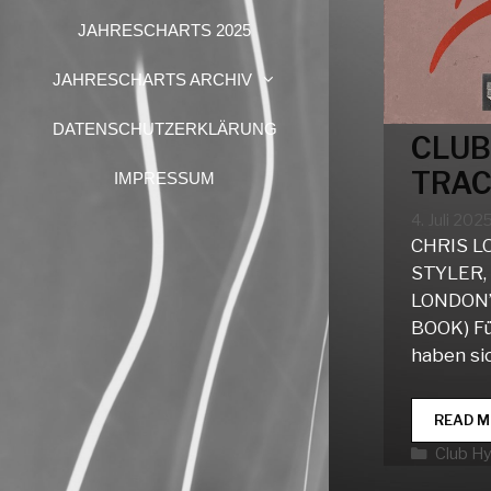
JAHRESCHARTS 2025
JAHRESCHARTS ARCHIV
DATENSCHUTZERKLÄRUNG
CLUB
TRAC
IMPRESSUM
4. Juli 202
CHRIS L
STYLER,
LONDON’
BOOK) Für
haben si
READ M
Katego
Club H