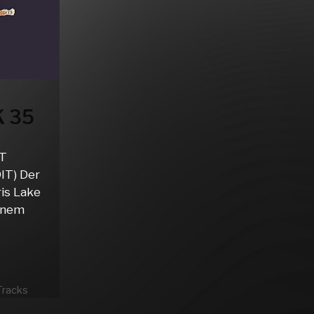
 35
HT
IT) Der
ris Lake
einem
Tracks