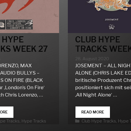
 HYPE
CLUB HYPE
KS WEEK 27
TRACKS WEEK
5
28. August 2020
ORENZO, MAX
JOSEMENT – ALL NIG
 AUDIO BULLYS –
ALONE (CHRIS LAKE ED
S ON FIRE (BLACK
britische Produzent Ch
 ‚London’s On Fire‘
positioniert sich mit s
ch Chris Lorenzo, …
‚All Night Alone‘ …
CLUB
CLUB
ORE
READ MORE
HYPE
HYPE
rien
Kategorien
ype Tracks
,
Hype Tracks
Club Hype Tracks
,
Hype 
TRACKS
TRACKS
WEEK
WEEK