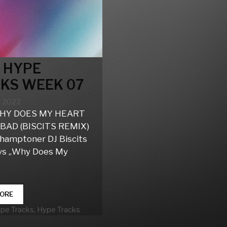
 HYPE
KS WEEK 07
r 2022
HY DOES MY HEART
 BAD (BISCITS REMIX)
hamptoner DJ Biscits
ys „Why Does My
CLUB
ORE
HYPE
rien
ype Tracks
,
Hype Tracks
TRACKS
WEEK