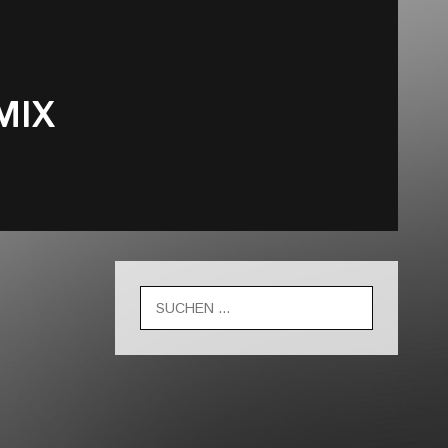
MIX
Suche
nach: