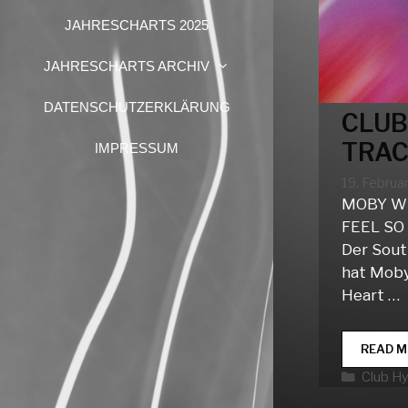
JAHRESCHARTS 2025
JAHRESCHARTS ARCHIV
DATENSCHUTZERKLÄRUNG
CLUB
TRAC
IMPRESSUM
19. Februa
MOBY W
FEEL SO
Der Sout
hat Mob
Heart …
READ M
Katego
Club H