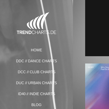
Zum
Inhalt
springen
HOME
DDC // DANCE CHARTS
DCC // CLUB CHARTS
DUC // URBAN CHARTS
ID40 // INDIE CHARTS
BLOG