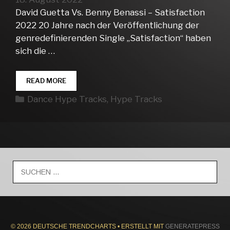
David Guetta Vs. Benny Benassi – Satisfaction
2022 20 Jahre nach der Veröffentlichung der
genredefinierenden Single „Satisfaction“ haben
sich die …
DANCE
READ MORE
HYPE
Kategorien
Dance Hype Tracks
,
Hype Tracks
TRACKS
WEEK
33
Suche
nach:
© 2026 DEUTSCHE TRENDCHARTS
• ERSTELLT MIT
GENERATEPRESS