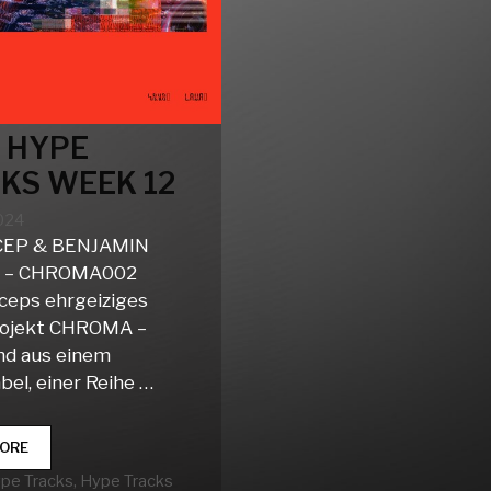
 HYPE
KS WEEK 12
2024
ICEP & BENJAMIN
 – CHROMA002
iceps ehrgeiziges
rojekt CHROMA –
nd aus einem
bel, einer Reihe …
CLUB
ORE
HYPE
rien
ype Tracks
,
Hype Tracks
TRACKS