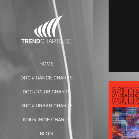
Zum
Inhalt
springen
HOME
DDC // DANCE CHARTS
DCC // CLUB CHARTS
DUC // URBAN CHARTS
ID40 // INDIE CHARTS
BLOG