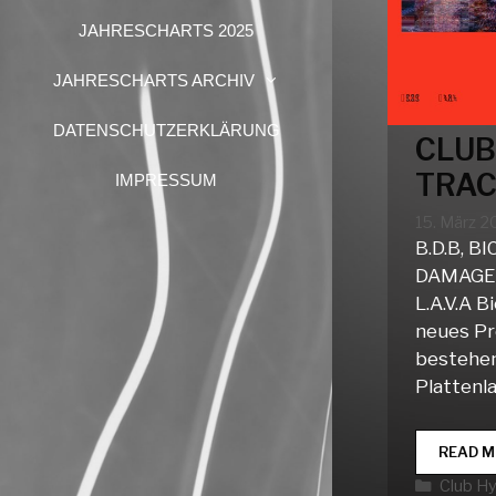
JAHRESCHARTS 2025
JAHRESCHARTS ARCHIV
DATENSCHUTZERKLÄRUNG
CLUB
TRAC
IMPRESSUM
15. März 
B.D.B, B
DAMAGE
L.A.V.A B
neues P
bestehe
Plattenla
READ M
Katego
Club H