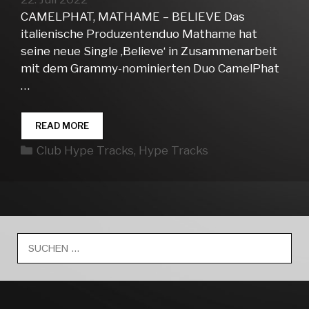
CAMELPHAT, MATHAME – BELIEVE Das
italienische Produzentenduo Mathame hat
seine neue Single ‚Believe‘ in Zusammenarbeit
mit dem Grammy-nominierten Duo CamelPhat
…
CLUB
READ MORE
HYPE
Kategorien
Club Hype Tracks
,
Hype Tracks
TRACKS
WEEK
29
Suche
nach: