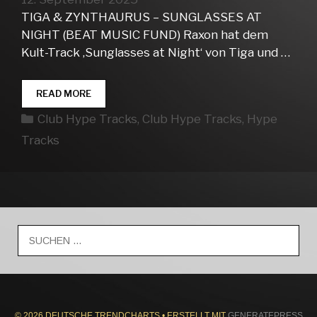
TIGA & ZYNTHAURUS – SUNGLASSES AT
NIGHT (BEAT MUSIC FUND) Raxon hat dem
Kult-Track ‚Sunglasses at Night‘ von Tiga und …
CLUB
READ MORE
HYPE
Kategorien
Club Hype Tracks
,
Club Hype Tracks
,
Hype
TRACKS
WEEK
Tracks
37
Suche
nach:
© 2026 DEUTSCHE TRENDCHARTS
• ERSTELLT MIT
GENERATEPRESS