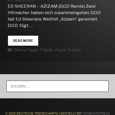
ED SHEERAN – AZIZAM (D.O.D Remix) Zwei
Hitmacher haben sich zusammengetan: D.O.D
hat Ed Sheerans Welthit „Azizam“ geremixt.
D.O.D. fügt …
DANCE
READ MORE
HYPE
Kategorien
Dance Hype Tracks
,
Hype Tracks
TRACKS
WEEK
20
Suche
nach:
© 2026 DEUTSCHE TRENDCHARTS
• ERSTELLT MIT
GENERATEPRESS