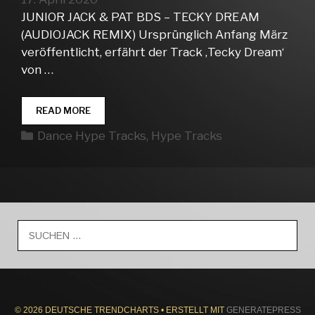
JUNIOR JACK & PAT BDS – TECKY DREAM
(AUDIOJACK REMIX) Ursprünglich Anfang März
veröffentlicht, erfährt der Track ‚Tecky Dream‘
von …
DANCE
READ MORE
HYPE
Kategorien
Dance Hype Tracks
,
Hype Tracks
TRACKS
WEEK
16
Suche
nach:
© 2026 DEUTSCHE TRENDCHARTS
• ERSTELLT MIT
GENERATEPRESS