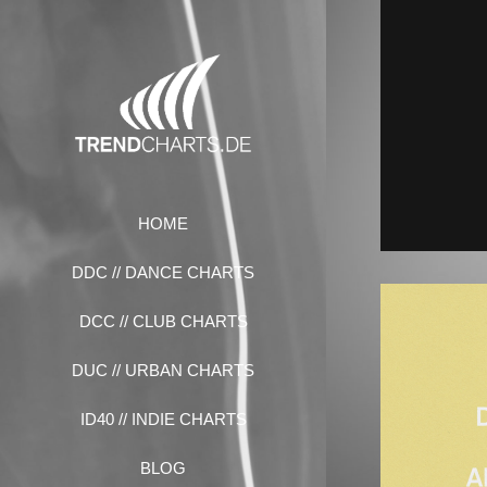
Zum
Inhalt
springen
HOME
DDC // DANCE CHARTS
DCC // CLUB CHARTS
DUC // URBAN CHARTS
ID40 // INDIE CHARTS
BLOG