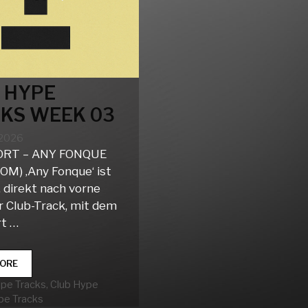
 HYPE
KS WEEK 03
 2026
ORT – ANY FONQUE
M) ‚Any Fonque‘ ist
, direkt nach vorne
 Club-Track, mit dem
rt …
CLUB
ORE
HYPE
rien
ype Tracks
,
Club Hype
TRACKS
pe Tracks
WEEK