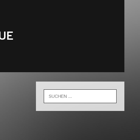
UE
Suche
nach: